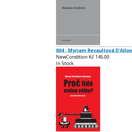
004 - Myriam Revaultová D'Allon
NewCondition
Kč
145.00
In Stock