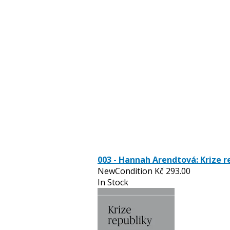
Nakladatelství Herrmann & synové
003 - Hannah Arendtová: Krize r
NewCondition
Kč
293.00
In Stock