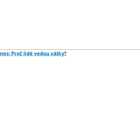
nes: Proč lidé vedou války?